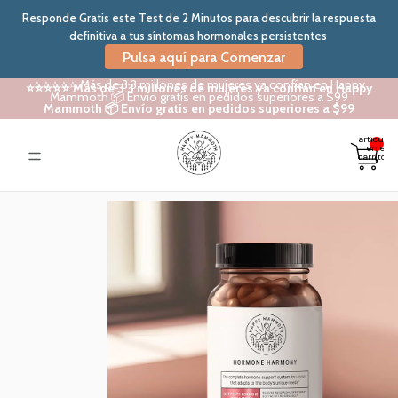
Responde Gratis este Test de 2 Minutos para descubrir la respuesta
definitiva a tus síntomas hormonales persistentes
Pulsa aquí para Comenzar
⭐⭐⭐⭐⭐ Más de 3.3 millones de mujeres ya confían en Happy
⭐⭐⭐⭐⭐ Más de 3.3 millones de mujeres ya confían en Happy
Mammoth 📦 Envío gratis en pedidos superiores a $99
Mammoth 📦 Envío gratis en pedidos superiores a $99
Total de
artículos
en el
carrito: 0