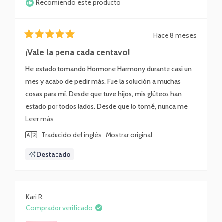
Recomiendo este producto
Hace 8 meses
Calificado
5
¡Vale la pena cada centavo!
de
5
He estado tomando Hormone Harmony durante casi un
estrellas
mes y acabo de pedir más. Fue la solución a muchas
cosas para mí. Desde que tuve hijos, mis glúteos han
estado por todos lados. Desde que lo tomé, nunca me
he sentido más tranquila y ya no tengo el temido peso
Leer
Leer más
del agua que cargué durante 2 semanas entre mis ciclos.
más
Traducido del inglés
Mostrar original
Si has tenido problemas para regular tu maldita vida, esto
sobre
Destacado
podría ser justo lo que necesitas.
esta
reseña
Kari R.
Comprador verificado