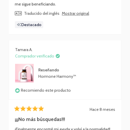
me sigue beneficiando.
Traducido del inglés
Mostrar original
Destacado
Tamara A.
Comprador verificado
Reseñando
Hormone Harmony™
Recomiendo este producto
Hace 8 meses
Calificado
5
¡¡¡No más búsquedas!!!
de
5
¡Finalmente encontré mi ayuda y volví a la normalidad!
estrellas