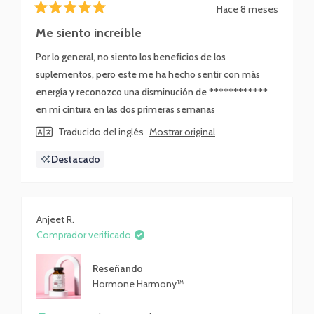
Hace 8 meses
Calificado
5
Me siento increíble
de
5
Por lo general, no siento los beneficios de los
estrellas
suplementos, pero este me ha hecho sentir con más
energía y reconozco una disminución de ************
en mi cintura en las dos primeras semanas
Traducido del inglés
Mostrar original
Destacado
Anjeet R.
Comprador verificado
Reseñando
Hormone Harmony™