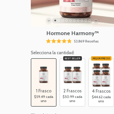
Hormone Harmony™
Haz
53,869
Reseñas
Calificado
clic
4.8
para
Selecciona la cantidad:
de
5
desplazar
BEST SELLER
MEJOR PRECIO
estrellas
a
las
reseñas
1 Frasco
2 Frascos
4 Frascos
$59.49
cada
$50.99
cada
$44.62
cada
uno
uno
uno