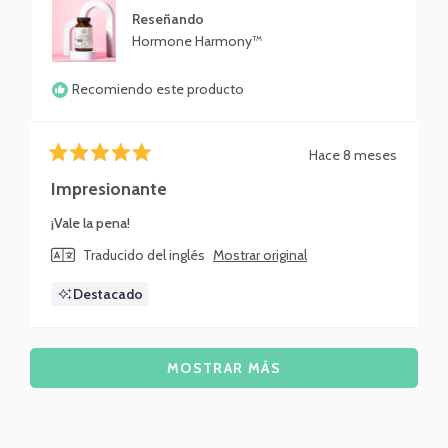
Reseñando
Hormone Harmony™
Recomiendo este producto
Hace 8 meses
Calificado
5
Impresionante
de
5
¡Vale la pena!
estrellas
Traducido del inglés
Mostrar original
Destacado
Cargando...
MOSTRAR MÁS