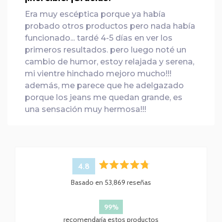
Era muy escéptica porque ya había
probado otros productos pero nada había
funcionado... tardé 4-5 días en ver los
primeros resultados. pero luego noté un
cambio de humor, estoy relajada y serena,
mi vientre hinchado mejoro mucho!!!
además, me parece que he adelgazado
porque los jeans me quedan grande, es
una sensación muy hermosa!!!
4.8
Calificado
Basado en 53,869 reseñas
4.8
de
5
99%
estrellas
recomendaría estos productos