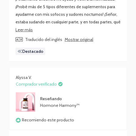
¡Probé más de 5 tipos diferentes de suplementos para
ayudarme con mis sofocos y sudores nocturnos! ¡Señor,
estaba sudando en cualquier parte, y en todas partes, qué
embarazoso! ¡Le mencioné mi problema a un
Leer
Leer más
compañero de trabajo y me llevaron a este milagro en
más
Traducido del inglés
Mostrar original
una botella! Todavía tengo un poco de calor por la noche,
sobre
Destacado
¡¡¡¡¡¡¡¡¡¡¡¡¡¡¡¡¡¡¡¡¡¡¡¡¡¡¡¡¡¡¡¡¡¡¡¡¡¡¡¡¡¡¡ Harmony Harmone, ¡¡¡¡¡eres una
esta
porquería!!!! BOMB.COM
reseña
Alyssa V.
Comprador verificado
Reseñando
Hormone Harmony™
Recomiendo este producto