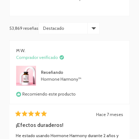
53,869 reseñas
Cargando...
M W.
Comprador verificado
Reseñando
Hormone Harmony™
Recomiendo este producto
Hace 7 meses
Calificado
5
¡Efectos duraderos!
de
5
He estado usando Hormone Harmony durante 2 años y
estrellas