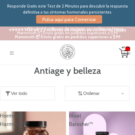
Responde Gratis este Test de 2 Minutos para descubrir la respuesta
definitiva a tus síntomas hormonales persistentes
Pulsa aquí para Comenzar
⭐⭐⭐⭐⭐ Más de 3.3 millones de mujeres ya confían en Happy
⭐⭐⭐⭐⭐ Más de 3.3 millones de mujeres ya confían en Happy
Mammoth 📦 Envío gratis en pedidos superiores a $99
Mammoth 📦 Envío gratis en pedidos superiores a $99
Total de
artículos
en el
carrito: 0
Antiage y belleza
Ver todo
Ordenar
Hormone
Bloat
Harmony™
Banisher™