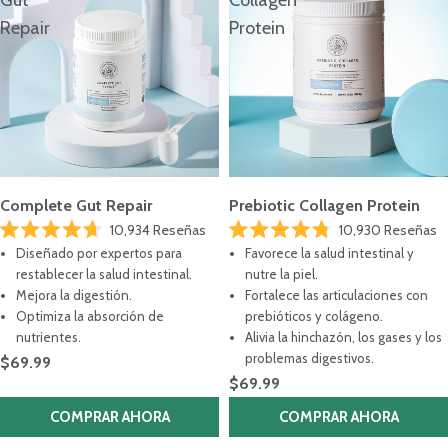
Repair
Protein
Complete Gut Repair
Prebiotic Collagen Protein
10,934
Reseñas
10,930
Reseñas
Calificado
Calificado
Diseñado por expertos para
Favorece la salud intestinal y
4.7
4.8
de
de
restablecer la salud intestinal.
nutre la piel.
5
5
Mejora la digestión.
Fortalece las articulaciones con
estrellas
estrellas
Optimiza la absorción de
prebióticos y colágeno.
nutrientes.
Alivia la hinchazón, los gases y los
problemas digestivos.
$69.99
$69.99
COMPRAR AHORA
COMPRAR AHORA
¿No sabes por dónde empezar?