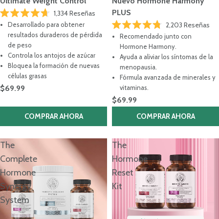
Ultimate Weight Control
Nuevo Hormone Harmony
PLUS
1,334
Reseñas
Calificado
Desarrollado para obtener
2,203
Reseñas
4.7
Calificado
de
resultados duraderos de pérdida
Recomendado junto con
4.8
5
de peso
de
Hormone Harmony.
estrellas
5
Controla los antojos de azúcar
Ayuda a aliviar los síntomas de la
estrellas
Bloquea la formación de nuevas
menopausia.
células grasas
Fórmula avanzada de minerales y
$69.99
vitaminas.
$69.99
COMPRAR AHORA
COMPRAR AHORA
The
The
Complete
Hormone
Hormone
Reset
Synergy
Kit
System