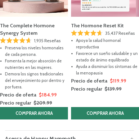
The Complete Hormone
The Hormone Reset Kit
Synergy System
35,437
Reseñas
Calificado
1,935
Reseñas
Apoya la salud hormonal
4.7
Calificado
de
reproductiva
Preserva los niveles hormonales
4.7
5
Favorece un sueño saludable y un
de
de cada persona.
estrellas
5
estado de ánimo equilibrado
Fomenta la mejor absorción de
estrellas
Ayuda a disminuir los síntomas de
nutrientes en las mujeres.
la menopausia
Demora los signos tradicionales
del envejecimiento por dentro y
Precio de oferta
$119.99
por fuera.
Precio regular
$139.99
Precio de oferta
$184.99
Precio regular
$209.99
COMPRAR AHORA
COMPRAR AHORA
Acerca de Happy Mammoth