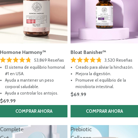
Hormone Harmony™
Bloat Banisher™
53,869
Reseñas
3,520
Reseñas
Calificado
Calificado
El sistema de equilibrio hormonal
Creado para aliviar la hinchazón.
4.8
4.8
de
de
#1 en USA.
Mejora la digestión.
5
5
Ayuda a mantener un peso
Promueve el equilibrio de la
estrellas
estrellas
corporal saludable.
microbiota intestinal.
Ayuda a controlar los antojos.
$69.99
$69.99
COMPRAR AHORA
COMPRAR AHORA
Complete
Prebiotic
Gut
Collagen