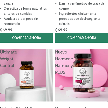
4.8
4.7
de
de
sangre
Elimina centímetros de grasa del
5
5
Desactiva de forma natural los
cuerpo
estrellas
estrellas
antojos de comidas
Ingredientes clínicamente
Ayuda a perder peso sin
probados que desintegran la
recuperarlo
celulitis
$69.99
$69.99
COMPRAR AHORA
COMPRAR AHORA
Ultimate
Nuevo
Weight
Hormone
Control
Harmony
PLUS