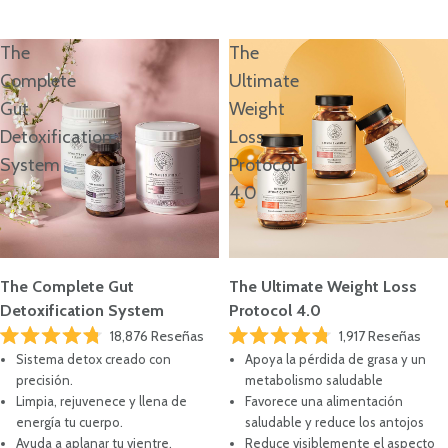
RESPONDE EL TEST
The
The
Complete
Ultimate
Gut
Weight
Detoxification
Loss
System
Protocol
4.0
The Complete Gut
The Ultimate Weight Loss
Detoxification System
Protocol 4.0
18,876
Reseñas
1,917
Reseñas
Calificado
Calificado
Sistema detox creado con
Apoya la pérdida de grasa y un
4.8
4.8
de
de
precisión.
metabolismo saludable
5
5
Limpia, rejuvenece y llena de
Favorece una alimentación
estrellas
estrellas
energía tu cuerpo.
saludable y reduce los antojos
Ayuda a aplanar tu vientre.
Reduce visiblemente el aspecto