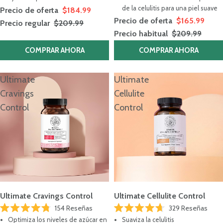
de la celulitis para una piel suave
Precio de oferta
$184.99
Precio de oferta
$165.99
Precio regular
$209.99
Precio habitual
$209.99
COMPRAR AHORA
COMPRAR AHORA
Ultimate
Ultimate
Cravings
Cellulite
Control
Control
Ultimate Cravings Control
Ultimate Cellulite Control
154
Reseñas
329
Reseñas
Calificado
Calificado
Optimiza los niveles de azúcar en
Suaviza la celulitis