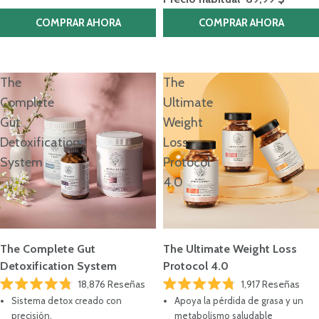
COMPRAR AHORA
COMPRAR AHORA
¿No sabes por dónde empezar?
RESPONDE EL TEST
The
The
Complete
Ultimate
Gut
Weight
Detoxification
Loss
System
Protocol
4.0
The Complete Gut
The Ultimate Weight Loss
Detoxification System
Protocol 4.0
18,876
Reseñas
1,917
Reseñas
Calificado
Calificado
Sistema detox creado con
Apoya la pérdida de grasa y un
4.8
4.8
de
de
precisión.
metabolismo saludable