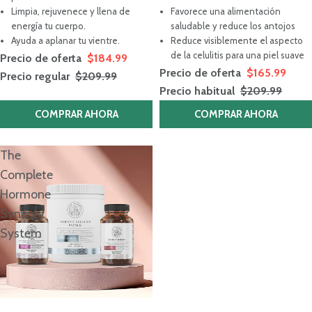
5
5
Limpia, rejuvenece y llena de
Favorece una alimentación
estrellas
estrellas
energía tu cuerpo.
saludable y reduce los antojos
Ayuda a aplanar tu vientre.
Reduce visiblemente el aspecto
de la celulitis para una piel suave
Precio de oferta
$184.99
Precio de oferta
$165.99
Precio regular
$209.99
Precio habitual
$209.99
COMPRAR AHORA
COMPRAR AHORA
The
Complete
Hormone
Synergy
System