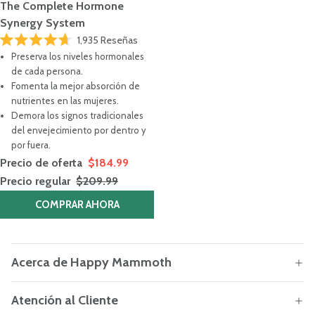
The Complete Hormone
Synergy System
1,935
Reseñas
Calificado
Preserva los niveles hormonales
4.7
de
de cada persona.
5
Fomenta la mejor absorción de
estrellas
nutrientes en las mujeres.
Demora los signos tradicionales
del envejecimiento por dentro y
por fuera.
Precio de oferta
$184.99
Precio regular
$209.99
COMPRAR AHORA
Acerca de Happy Mammoth
Atención al Cliente