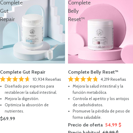
Complete
Complete
Gut
Belly
Repair
Reset™
Complete Gut Repair
Complete Belly Reset™
10,934
Reseñas
4,219
Reseñas
Calificado
Calificado
Diseñado por expertos para
Mejora la salud intestinal y la
4.7
4.8
de
de
restablecer la salud intestinal.
función metabólica.
5
5
Mejora la digestión.
Controla el apetito y los antojos
estrellas
estrellas
Optimiza la absorción de
de carbohidratos.
nutrientes.
Promueve la pérdida de peso de
forma saludable.
$69.99
Precio de oferta
54,99 $
Precio habitual
69,99 $