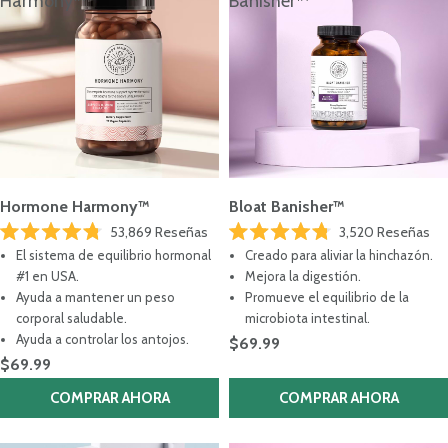
Harmony™
Banisher™
Hormone Harmony™
Bloat Banisher™
53,869
Reseñas
3,520
Reseñas
Calificado
Calificado
El sistema de equilibrio hormonal
Creado para aliviar la hinchazón.
4.8
4.8
de
de
#1 en USA.
Mejora la digestión.
5
5
Ayuda a mantener un peso
Promueve el equilibrio de la
estrellas
estrellas
corporal saludable.
microbiota intestinal.
Ayuda a controlar los antojos.
$69.99
$69.99
COMPRAR AHORA
COMPRAR AHORA