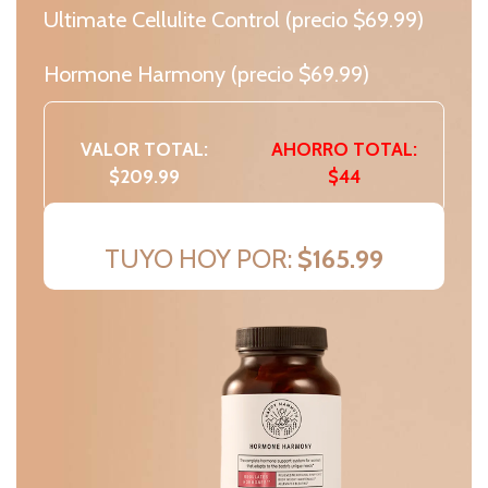
Ultimate Cellulite Control (precio $69.99)
Hormone Harmony (precio $69.99)
VALOR TOTAL:
AHORRO TOTAL:
$209.99
$44
TUYO HOY POR:
$165.99