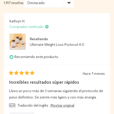
1,917 reseñas
Cargando...
Kathryn H.
Comprador verificado
Reseñando
Ultimate Weight Loss Protocol 4.0
Recomiendo este producto
Hace 7 meses
Calificado
5
Increíbles resultados súper rápidos
de
5
Llevo un poco más de 3 semanas siguiendo el protocolo de
estrellas
peso definitivo. Se siente más ligero y con más energía.
Traducido del inglés
Mostrar original