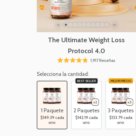
The Ultimate Weight Loss
Protocol 4.0
Haz
1,917
Reseñas
Calificado
clic
4.8
para
Selecciona la cantidad:
de
5
desplazart
BEST SELLER
MEJOR PRECIO
estrellas
a
las
reseñas
1 Paquete
2 Paquetes
3 Paquetes
$149.39
cada
$142.19
cada
$133.79
cada
uno
uno
uno