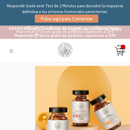
Responde Gratis este Test de 2 Minutos para descubrir la respuesta
definitiva a tus síntomas hormonales persistentes
Pulsa aquí para Comenzar
⭐⭐⭐⭐⭐ Más de 3.3 millones de mujeres ya confían en Happy
⭐⭐⭐⭐⭐ Más de 3.3 millones de mujeres ya confían en Happy
Mammoth 📦 Envío gratis en pedidos superiores a $99
Mammoth 📦 Envío gratis en pedidos superiores a $99
Total de
artículos
en el
carrito: 0