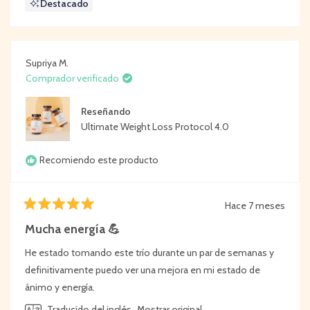
Destacado
Supriya M.
Comprador verificado
Reseñando
Ultimate Weight Loss Protocol 4.0
Recomiendo este producto
Hace 7 meses
Calificado
5
Mucha energía 💪
de
5
He estado tomando este trío durante un par de semanas y
estrellas
definitivamente puedo ver una mejora en mi estado de
ánimo y energía.
Traducido del inglés
Mostrar original