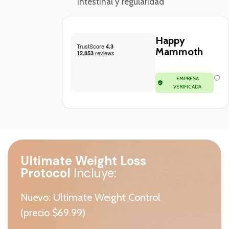
intestinal y regularidad
Happy
Mammoth
EMPRESA
VERIFICADA
Ultimate Weight Loss
Protocol
Incluye:
Nuevo: Ultimate Weight Control
(precio $69.99)