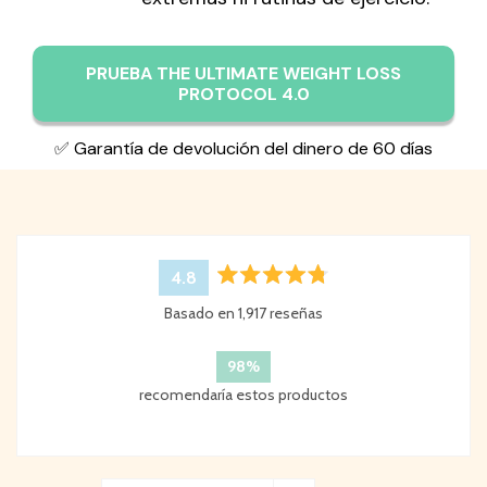
PRUEBA THE ULTIMATE WEIGHT LOSS
PROTOCOL 4.0
✅ Garantía de devolución del dinero de 60 días
4.8
Calificado
Basado en 1,917 reseñas
4.8
de
5
98%
estrellas
recomendaría estos productos