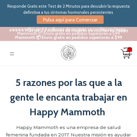
Responde Gratis este Test de 2 Minutos para descubrir la respuesta
definitiva a tus síntomas hormonales persistentes
Pulsa aquí para Comenzar
⭐⭐⭐⭐⭐ Más de 3.3 millones de mujeres ya confían en Happy
⭐⭐⭐⭐⭐ Más de 3.3 millones de mujeres ya confían en Happy
Mammoth 📦 Envío gratis en pedidos superiores a $99
Mammoth 📦 Envío gratis en pedidos superiores a $99
Total de
artículos
en el
carrito: 0
5 razones por las que a la
gente le encanta trabajar en
Happy Mammoth
Happy Mammoth es una empresa de salud
femenina fundada en 2017.
Nuestra misión es ayudar