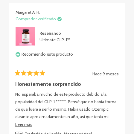
Margaret A. H.
Comprador verificado
Reseñando
Ultimate GLP-1™
Recomiendo este producto
Hace 9 meses
Calificado
5
Honestamente sorprendido
de
5
No esperaba mucho de este producto debido a la
estrellas
popularidad del GLP-1 *****. Pensé que no había forma
de que fuera a ser lo mismo. Había usado Ozempic
durante aproximadamente un año, así que tenía mi
propio punto de referencia. Tengo que decir que,
Leer
Leer más
sinceramente, ¡me sorprende que el Happy Mammoth
más