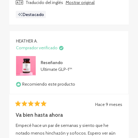
Traducido del inglés
Mostrar original
Destacado
HEATHER A.
Comprador verificado
Reseñando
Ultimate GLP-1™
Recomiendo este producto
Hace 9 meses
Calificado
5
Va bien hasta ahora
de
5
Empecé hace un par de semanas y siento que he
estrellas
notado menos hinchazón y sofocos. Espero ver aún