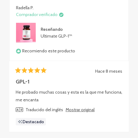
Radella P.
Comprador verificado
Reseñando
Ultimate GLP-1™
Recomiendo este producto
Hace 8 meses
Calificado
5
GPL-1
de
5
He probado muchas cosas y esta es la que me funciona,
estrellas
me encanta
Traducido del inglés
Mostrar original
Destacado