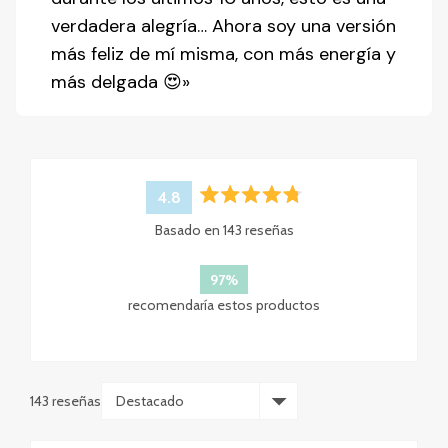
verdadera alegría… Ahora soy una versión
más feliz de mí misma, con más energía y
más delgada 😍»
4.8
Calificado
Basado en 143 reseñas
4.8
de
5
97%
estrellas
recomendaría estos productos
143 reseñas
Cargando...