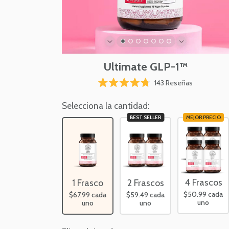
Ultimate GLP-1™
Haz
143
Reseñas
Calificado
clic
4.8
para
Selecciona la cantidad:
de
5
desplazarte
BEST SELLER
MEJOR PRECIO
estrellas
a
las
reseñas
4 Frascos
2 Frascos
1 Frasco
$50.99
cada
$59.49
cada
$67.99
cada
uno
uno
uno