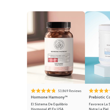
53,869
Reviews
Rated 4.8 out of 5 stars
Rated 4.8 out 
Hormone Harmony™
Prebiotic C
El Sistema De Equilibrio
Favorece La S
Hormonal #1 En USA.
Nutre La Piel.