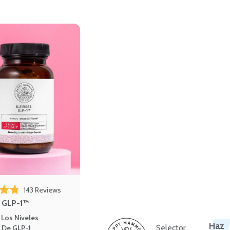
143
Reviews
out of 5 stars
e GLP-1™
Los Niveles
Haz
Selector
 De GLP-1