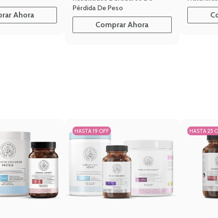
Pérdida De Peso
rar Ahora
C
Comprar Ahora
HASTA 19 OFF
HASTA 25 