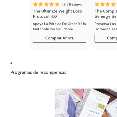
1,917
Reviews
Rated 4.8 out of 5 stars
Rated 4.7 out 
The Ultimate Weight Loss
The Compl
Protocol 4.0
Synergy Sy
Apoya La Pérdida De Grasa Y Un
Preserva Los 
Metabolismo Saludable
Hormonales 
Comprar Ahora
Comp
Programas de recompensas