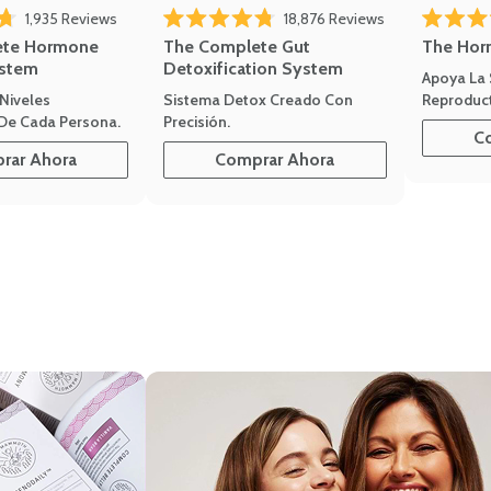
1,935
Reviews
18,876
Reviews
Rated 4.7 
of 5 stars
Rated 4.8 out of 5 stars
The Hor
ete Hormone
The Complete Gut
stem
Detoxification System
Apoya La
Reproduct
Niveles
Sistema Detox Creado Con
De Cada Persona.
Precisión.
C
rar Ahora
Comprar Ahora