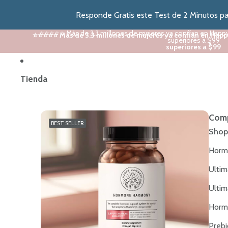
Responde Gratis este Test de 2 Minutos par
⭐⭐⭐⭐⭐ Más de 3.3 millones de mujeres ya confían en Happ
⭐⭐⭐⭐⭐ Más de 3.3 millones de mujeres ya confían en Happ
superiores a $99
superiores a $99
Tienda
Comp
BEST SELLER
Shop
Horm
Ultim
Ultim
Horm
Prebi