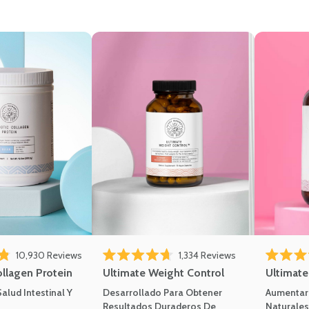
10,930
Reviews
1,334
Reviews
of 5 stars
Rated 4.7 out of 5 stars
Rated 4.8 
ollagen Protein
Ultimate Weight Control
Ultimat
alud Intestinal Y
Desarrollado Para Obtener
Aumentar 
Resultados Duraderos De
Naturales