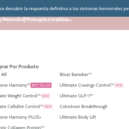
a descubrir la respuesta definitiva a tus síntomas hormonales pe
y Mammoth 📦 Envío gratis en pedidos
y Mammoth 📦 Envío gratis en pedidos
rar Por Producto
 All
Bloat Banisher™
one Harmony™
Ultimate Cravings Control™
BEST SELLER
NEW
ate Weight Control™
Ultimate GLP-1™
NEW
ate Cellulite Control™
Colostrum Breakthrough
NEW
one Harmony PLUS+
Ultimate Body Lift
otic Collagen Protein™