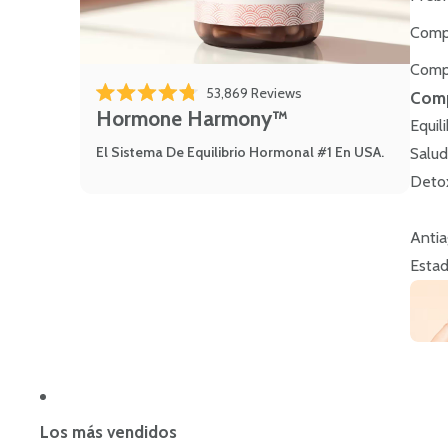
Comp
Comp
53,869
Reviews
Comp
Rated 4.8 out of 5 stars
Hormone Harmony™
Equil
El Sistema De Equilibrio Hormonal #1 En USA.
Salud
Deto
Antia
Estad
Los más vendidos