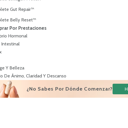
lete Gut Repair™
lete Belly Reset™
rar Por Prestaciones
ibrio Hormonal
 Intestinal
x
ge Y Belleza
o De Ánimo, Claridad Y Descanso
¿No Sabes Por Dónde Comenzar?
H