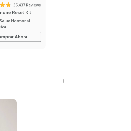
35,437
Reviews
out of 5 stars
mone Reset Kit
 Salud Hormonal
iva
omprar Ahora