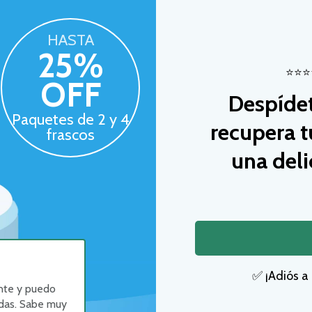
HASTA
25%
⭐⭐⭐⭐
OFF
Despídet
Paquetes de 2 y 4
recupera t
frascos
una deli
✅ ¡Adiós a
nte y puedo
idas. Sabe muy