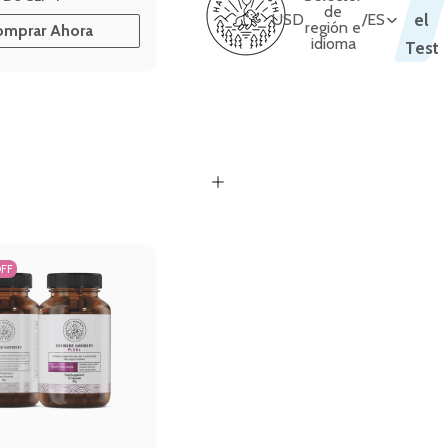
de
USD
/
ES
el
región e
omprar Ahora
idioma
Test
OFF