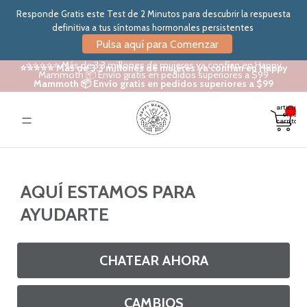
Responde Gratis este Test de 2 Minutos para descubrir la respuesta
definitiva a tus síntomas hormonales persistentes
Pulsa aquí para Comenzar
⭐⭐⭐⭐⭐ Más de 3.3 millones de mujeres ya confían en Happy
⭐⭐⭐⭐⭐ Más de 3.3 millones de mujeres ya confían en Happy
Mammoth 📦 Envío gratis en pedidos superiores a $99
Mammoth 📦 Envío gratis en pedidos superiores a $99
Total de
artículos
en el
carrito: 0
AQUÍ ESTAMOS PARA
AYUDARTE
CHATEAR AHORA
CAMBIOS