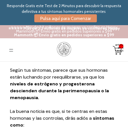
Responde Gratis este Test de 2 Minutos para descubrir la respuesta
definitiva a tus síntomas hormonales persistentes
Pulsa aquí para Comenzar
⭐⭐⭐⭐⭐ Más de 3.3 millones de mujeres ya confían en Happy
⭐⭐⭐⭐⭐ Más de 3.3 millones de mujeres ya confían en Happy
Mammoth 📦 Envío gratis en pedidos superiores a $99
Mammoth 📦 Envío gratis en pedidos superiores a $99
Total de
artículos
en el
carrito: 0
Según tus síntomas, parece que sus hormonas
están luchando por reequilibrarse, ya que los
niveles de estrógeno y progesterona
descienden durante la perimenopausia o la
menopausia.
La buena noticia es que, si te centras en estas
hormonas y las controlas, dirás adiós a
síntomas
como: