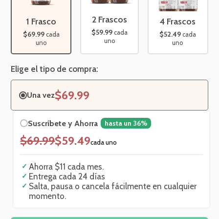
2 Frascos
1 Frasco
4 Frascos
$59.99
cada
$69.99
$52.49
cada
cada
uno
uno
uno
Elige el tipo de compra:
$69.99
Una vez
Suscríbete y Ahorra
hasta un 36%
$69.99
$59.49
cada uno
✓
Ahorra
$11
cada mes.
✓
Entrega cada
24
días
✓
Salta, pausa o cancela fácilmente en cualquier
momento.