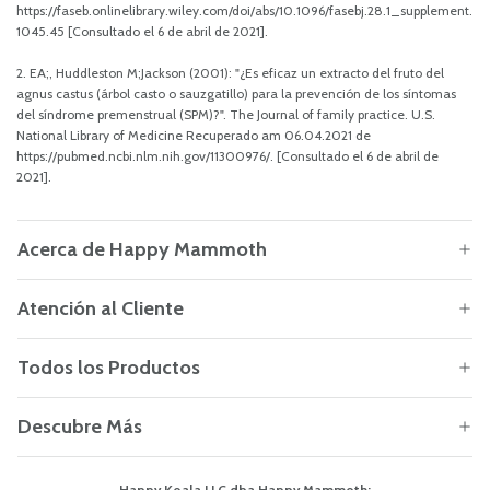
https://faseb.onlinelibrary.wiley.com/doi/abs/10.1096/fasebj.28.1_supplement.
1045.45 [Consultado el 6 de abril de 2021].
2. EA;, Huddleston M;Jackson (2001): "¿Es eficaz un extracto del fruto del
agnus castus (árbol casto o sauzgatillo) para la prevención de los síntomas
del síndrome premenstrual (SPM)?". The Journal of family practice. U.S.
National Library of Medicine Recuperado am 06.04.2021 de
https://pubmed.ncbi.nlm.nih.gov/11300976/. [Consultado el 6 de abril de
2021].
Acerca de Happy Mammoth
Atención al Cliente
Todos los Productos
Descubre Más
Happy Koala LLC dba Happy Mammoth: