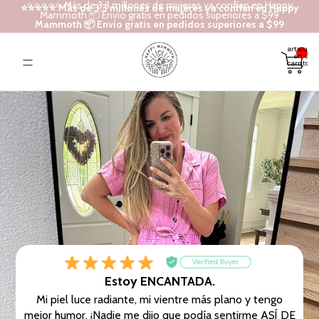
⭐⭐⭐⭐⭐ Más de 3.3 millones de mujeres ya confían en Happy
⭐⭐⭐⭐⭐ Más de 3.3 millones de mujeres ya confían en Happy
Mammoth 📦 Envío gratis en pedidos superiores a $99
Mammoth 📦 Envío gratis en pedidos superiores a $99
Total de
artículos
en el
carrito: 0
Estoy ENCANTADA.
Mi piel luce radiante, mi vientre más plano y tengo
mejor humor. ¡Nadie me dijo que podía sentirme ASÍ DE