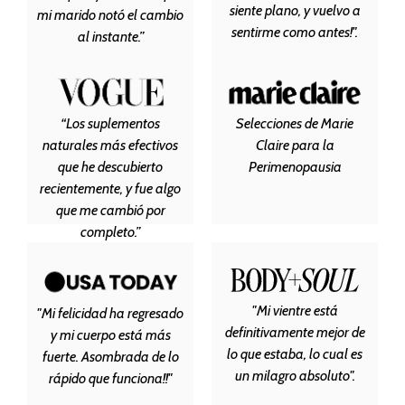
siente plano, y vuelvo a
mi marido notó el cambio
sentirme como antes!".
al instante.”
“Los suplementos
Selecciones de Marie
naturales más efectivos
Claire para la
que he descubierto
Perimenopausia
recientemente, y fue algo
que me cambió por
completo.”
"Mi vientre está
"Mi felicidad ha regresado
definitivamente mejor de
y mi cuerpo está más
lo que estaba, lo cual es
fuerte. Asombrada de lo
un milagro absoluto".
rápido que funciona!!"