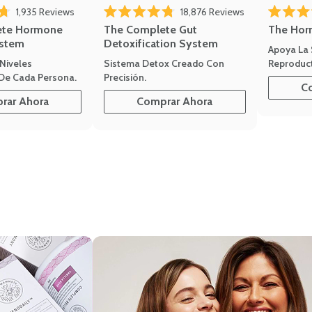
1,935
Reviews
18,876
Reviews
Rated 4.7 
of 5 stars
Rated 4.8 out of 5 stars
The Hor
ete Hormone
The Complete Gut
stem
Detoxification System
Apoya La
Reproduct
Niveles
Sistema Detox Creado Con
De Cada Persona.
Precisión.
C
rar Ahora
Comprar Ahora