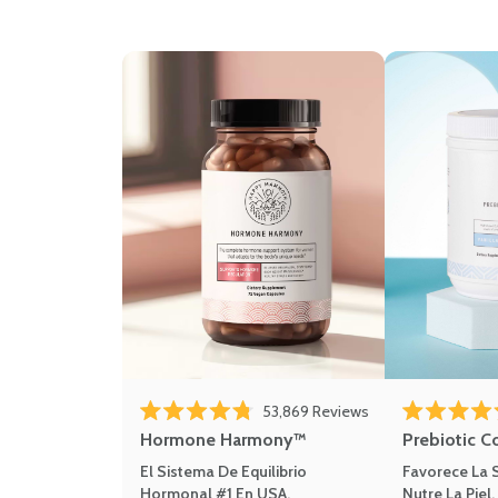
53,869
Reviews
Rated 4.8 out of 5 stars
Rated 4.8 out 
Hormone Harmony™
Prebiotic C
El Sistema De Equilibrio
Favorece La S
Hormonal #1 En USA.
Nutre La Piel.