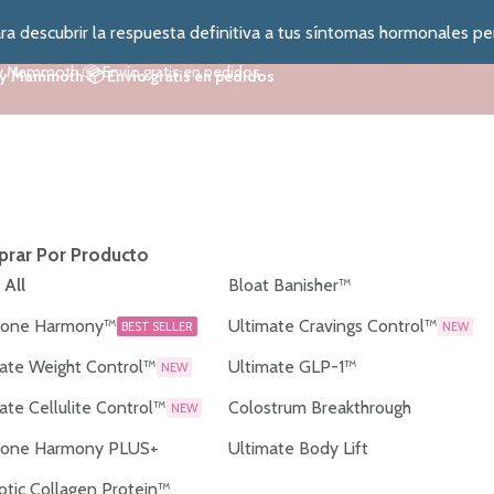
a descubrir la respuesta definitiva a tus síntomas hormonales pe
y Mammoth 📦 Envío gratis en pedidos
y Mammoth 📦 Envío gratis en pedidos
rar Por Producto
 All
Bloat Banisher™
one Harmony™
Ultimate Cravings Control™
BEST SELLER
NEW
ate Weight Control™
Ultimate GLP-1™
NEW
ate Cellulite Control™
Colostrum Breakthrough
NEW
one Harmony PLUS+
Ultimate Body Lift
otic Collagen Protein™