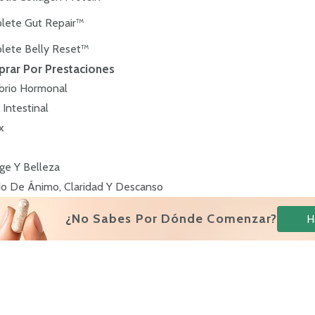
lete Gut Repair™
lete Belly Reset™
rar Por Prestaciones
ibrio Hormonal
 Intestinal
x
ge Y Belleza
o De Ánimo, Claridad Y Descanso
¿No Sabes Por Dónde Comenzar?
H