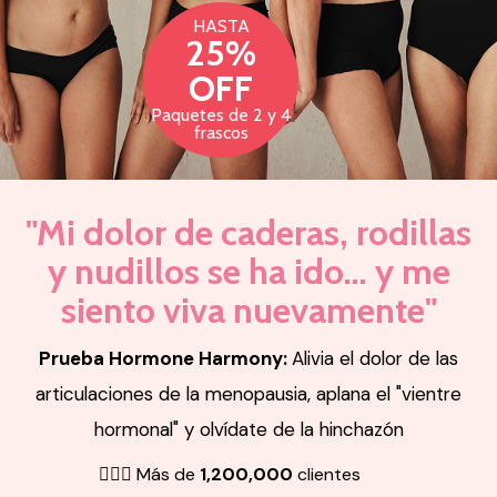
HASTA
25%
OFF
Paquetes de 2 y 4
frascos
"Mi dolor de caderas, rodillas
y nudillos se ha ido... y me
siento viva nuevamente"
Prueba Hormone Harmony:
Alivia el dolor de las
articulaciones de la menopausia, aplana el "vientre
hormonal" y olvídate de la hinchazón
👱🏻‍♀️ Más de
1,200,000
clientes