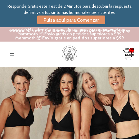
Responde Gratis este Test de 2 Minutos para descubrir la respuesta
definitiva a tus síntomas hormonales persistentes
Pulsa aquí para Comenzar
⭐⭐⭐⭐⭐ Más de 3.3 millones de mujeres ya confían en Happy
⭐⭐⭐⭐⭐ Más de 3.3 millones de mujeres ya confían en Happy
Mammoth 📦 Envío gratis en pedidos superiores a $99
Mammoth 📦 Envío gratis en pedidos superiores a $99
Total de
artículos
en el
carrito: 0