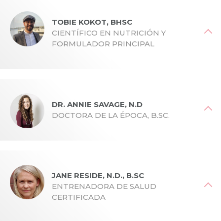
doctora por el Colegio Nacional de Medicina Naturopática.
Con sede en California, la Dra. Shunney utiliza su
TOBIE KOKOT, BHSC
experiencia en la salud de la mujer para crear formaciones
CIENTÍFICO EN NUTRICIÓN Y
eficaces como Hormone Harmony.
FORMULADOR PRINCIPAL
Licenciado en Ciencias de la Nutrición y Química. Con
sede en Portugal, Tobie crea fórmulas rompedoras como
Hormone Harmony para cambiar vidas.
DR. ANNIE SAVAGE, N.D
DOCTORA DE LA ÉPOCA, B.SC.
DR. ANNIE SAVAGE, N.D. , La doctora de la regla, licenciada
por la Universidad de Alberta y doctora por el Southwest
College of Naturopathic Medicine. Procedente de la
JANE RESIDE, N.D., B.SC
Columbia Británica, la Dra. Savage crea productos
ENTRENADORA DE SALUD
hormonales femeninos revolucionarios como Hormone
CERTIFICADA
Harmony.