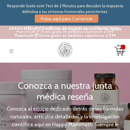
Responde Gratis este Test de 2 Minutos para descubrir la respuesta
definitiva a tus síntomas hormonales persistentes
Pulsa aquí para Comenzar
⭐⭐⭐⭐⭐ Más de 3.3 millones de mujeres ya confían en Happy
⭐⭐⭐⭐⭐ Más de 3.3 millones de mujeres ya confían en Happy
Mammoth 📦 Envío gratis en pedidos superiores a $99
Mammoth 📦 Envío gratis en pedidos superiores a $99
Total de
artículos
en el
carrito: 0
Conozca a nuestra junta
médica reseña
Conozca al equipo dedicado detrás de las fórmulas
naturales, artículos detallados y la investigación
científica aquí en Happy Mammoth. Siempre le