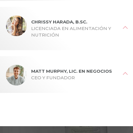
Licenciada por la Universidad de Victoria, doctora por el
Colegio Canadiense de Medicina Naturopática. Desde su
consulta en la Columbia Británica, la Dra. Reside incorpora
CHRISSY HARADA, B.SC.
la ciencia médica y las antiguas tradiciones curativas para
LICENCIADA EN ALIMENTACIÓN Y
ayudar a las mujeres a encontrar soluciones reales para los
NUTRICIÓN
desequilibrios hormonales, como Hormone Harmony.
de la Universidad La Trobe. Afincada en Noosa, en la
Sunshine Coast, la pasión de Chrissy por la nutrición total
mente-cuerpo y su impulso por las soluciones holísticas
MATT MURPHY, LIC. EN NEGOCIOS
para la salud pueden verse en la creación de productos
CEO Y FUNDADOR
como Hormone Harmony...
Licenciado en Empresariales. Biohacker trotamundos, la
búsqueda incesante de innovación y mejora por parte de
Matt ha dado lugar a productos líderes en el sector como
Hormone Harmony.