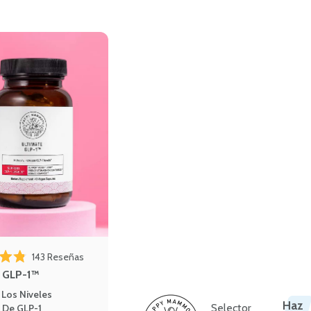
143
Reseñas
4.8 de 5 estrellas
e GLP-1™
Los Niveles
Haz
Selector
 De GLP-1