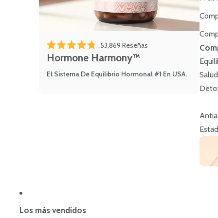
Comp
Comp
53,869
Reseñas
Comp
Calificado 4.8 de 5 estrellas
Hormone Harmony™
Equil
El Sistema De Equilibrio Hormonal #1 En USA.
Salud
Deto
Antia
Estad
Los más vendidos