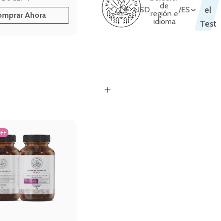
de
USD
/
ES
el
región e
omprar Ahora
idioma
Test
OFF