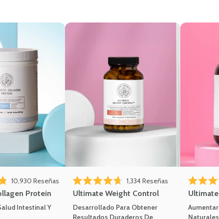
10,930
Reseñas
1,334
Reseñas
de 5 estrellas
Calificado 4.7 de 5 estrellas
Calificado 
ollagen Protein
Ultimate Weight Control
Ultimat
alud Intestinal Y
Desarrollado Para Obtener
Aumentar 
Resultados Duraderos De
Naturales