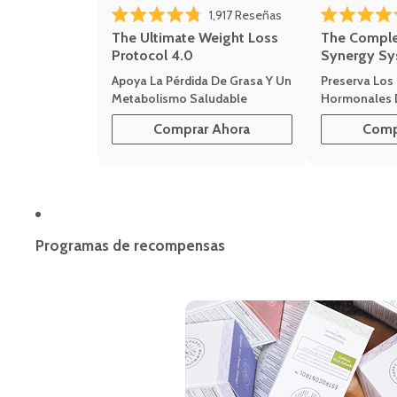
1,917
Reseñas
Calificado 4.8 de 5 estrellas
Calificado 4.7 
The Ultimate Weight Loss
The Compl
Protocol 4.0
Synergy Sy
Apoya La Pérdida De Grasa Y Un
Preserva Los 
Metabolismo Saludable
Hormonales 
Comprar Ahora
Comp
Programas de recompensas