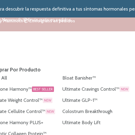
a descubrir la respuesta definitiva a tus síntomas hormonales pe
y Mammoth 📦 Envío gratis en pedidos
y Mammoth 📦 Envío gratis en pedidos
rar Por Producto
 All
Bloat Banisher™
one Harmony™
Ultimate Cravings Control™
BEST SELLER
NEW
ate Weight Control™
Ultimate GLP-1™
NEW
ate Cellulite Control™
Colostrum Breakthrough
NEW
one Harmony PLUS+
Ultimate Body Lift
otic Collagen Protein™