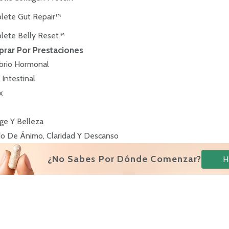
lete Gut Repair™
lete Belly Reset™
rar Por Prestaciones
ibrio Hormonal
 Intestinal
x
ge Y Belleza
o De Ánimo, Claridad Y Descanso
¿No Sabes Por Dónde Comenzar?
H