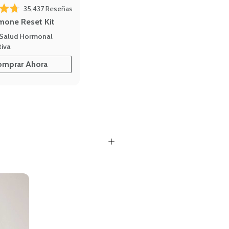
35,437
Reseñas
4.7 de 5 estrellas
mone Reset Kit
 Salud Hormonal
iva
omprar Ahora