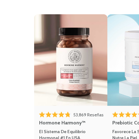
53,869
Reseñas
Calificado 4.8 de 5 estrellas
Calificado 4.8 
Hormone Harmony™
Prebiotic C
El Sistema De Equilibrio
Favorece La S
Hormonal #1 En USA.
Nutre La Piel.