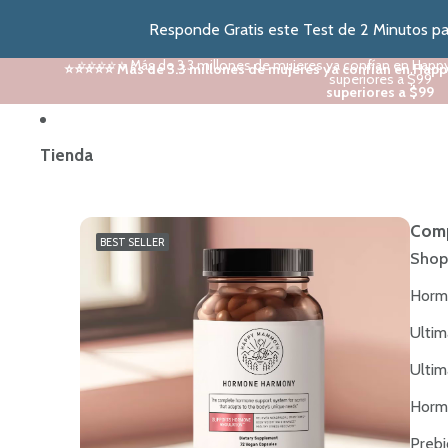
Responde Gratis este Test de 2 Minutos par
⭐⭐⭐⭐⭐ Más de 3.3 millones de mujeres ya confían en Happ
⭐⭐⭐⭐⭐ Más de 3.3 millones de mujeres ya confían en Happ
superiores a $99
superiores a $99
Tienda
Comp
BEST SELLER
Shop
Horm
Ultim
Ultim
Horm
Prebi