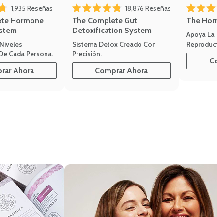
1,935
Reseñas
18,876
Reseñas
Calificado 
de 5 estrellas
Calificado 4.8 de 5 estrellas
The Hor
ete Hormone
The Complete Gut
stem
Detoxification System
Apoya La
Reproduct
Niveles
Sistema Detox Creado Con
De Cada Persona.
Precisión.
C
rar Ahora
Comprar Ahora