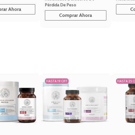
Pérdida De Peso
rar Ahora
C
Comprar Ahora
HASTA 19 OFF
HASTA 25 