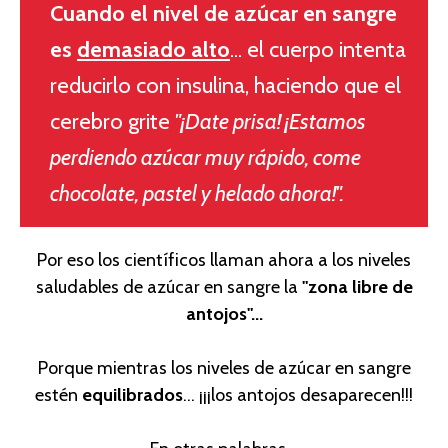
Cuando el nivel de azúcar en sangre
es
demasiado alto
... el cuerpo intenta
reducirlo con insulina, haciendo que el
cerebro grite
"¡Date prisa! ¡Estamos
perdiendo azúcar muy rápido, come
chocolate, pastel y helado ahora!".
Por eso los científicos llaman ahora a los niveles
saludables de azúcar en sangre la
"zona libre de
antojos"...
Porque mientras los niveles de azúcar en sangre
estén
equilibrados
... ¡¡¡los antojos desaparecen!!!