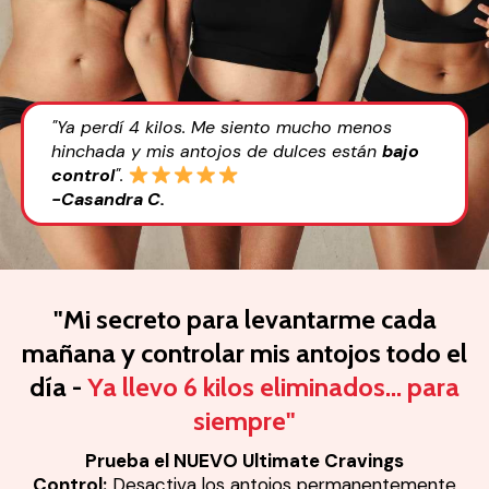
"Ya perdí 4 kilos. Me siento mucho menos
hinchada y mis antojos de dulces están
bajo
control
".
-Casandra C.
"Mi secreto para levantarme cada
mañana y controlar mis antojos todo el
día -
Ya llevo 6 kilos eliminados... para
siempre"
Prueba el NUEVO Ultimate Cravings
Control:
Desactiva los antojos permanentemente