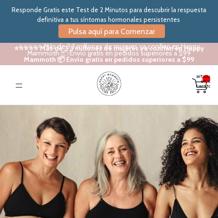
Responde Gratis este Test de 2 Minutos para descubrir la respuesta
definitiva a tus síntomas hormonales persistentes
Pulsa aquí para Comenzar
⭐⭐⭐⭐⭐ Más de 3.3 millones de mujeres ya confían en Happy
⭐⭐⭐⭐⭐ Más de 3.3 millones de mujeres ya confían en Happy
Mammoth 📦 Envío gratis en pedidos superiores a $99
Mammoth 📦 Envío gratis en pedidos superiores a $99
Total de
artículos
en el
carrito: 0