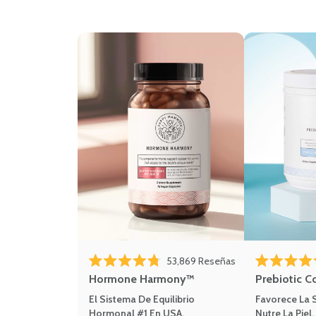
Haz clic para despl
53,869
Reseñas
Calificado 4.8 de 5 estrellas
Calificado 4.8 
Hormone Harmony™
Prebiotic C
El Sistema De Equilibrio
Favorece La S
Hormonal #1 En USA.
Nutre La Piel.