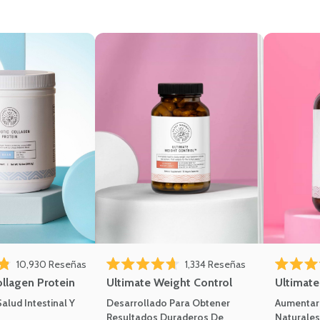
azarte a las reseñas
Haz clic para desplazarte a las reseñas
Haz clic para des
10,930
Reseñas
1,334
Reseñas
de 5 estrellas
Calificado 4.7 de 5 estrellas
Calificado 
ollagen Protein
Ultimate Weight Control
Ultimat
alud Intestinal Y
Desarrollado Para Obtener
Aumentar 
Resultados Duraderos De
Naturales