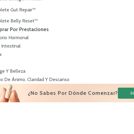
lete Gut Repair™
lete Belly Reset™
e a las reseñas
rar Por Prestaciones
ibrio Hormonal
 Intestinal
x
ge Y Belleza
o De Ánimo, Claridad Y Descanso
¿No Sabes Por Dónde Comenzar?
H