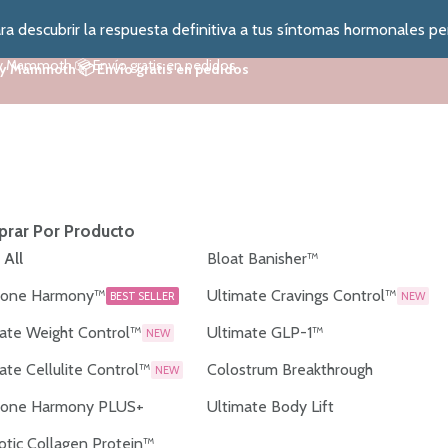
a descubrir la respuesta definitiva a tus síntomas hormonales pe
y Mammoth 📦 Envío gratis en pedidos
y Mammoth 📦 Envío gratis en pedidos
rar Por Producto
 All
Bloat Banisher™
one Harmony™
Ultimate Cravings Control™
BEST SELLER
NEW
ate Weight Control™
Ultimate GLP-1™
NEW
ate Cellulite Control™
Colostrum Breakthrough
NEW
one Harmony PLUS+
Ultimate Body Lift
otic Collagen Protein™