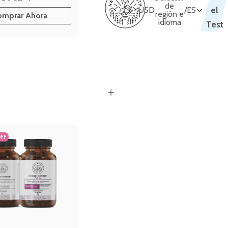
de
USD
/
ES
el
región e
omprar Ahora
idioma
Test
OFF