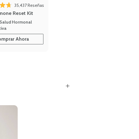
Haz clic para desplazarte a las reseñas
splazarte a las reseñas
35,437
Reseñas
4.7 de 5 estrellas
mone Reset Kit
 Salud Hormonal
iva
omprar Ahora