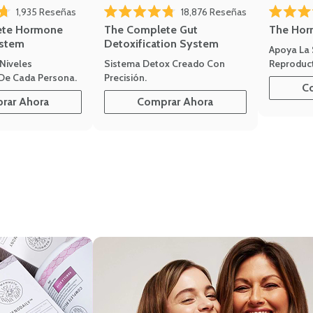
rte a las reseñas
Haz clic para desplazarte a las reseñas
Haz clic para de
1,935
Reseñas
18,876
Reseñas
Calificado 
de 5 estrellas
Calificado 4.8 de 5 estrellas
The Hor
ete Hormone
The Complete Gut
stem
Detoxification System
Apoya La
Reproduct
Niveles
Sistema Detox Creado Con
De Cada Persona.
Precisión.
C
rar Ahora
Comprar Ahora