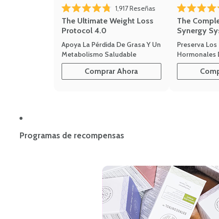
Haz clic para desplaza
1,917
Reseñas
Calificado 4.8 de 5 estrellas
Calificado 4.7 
The Ultimate Weight Loss
The Compl
Protocol 4.0
Synergy Sy
Apoya La Pérdida De Grasa Y Un
Preserva Los 
Metabolismo Saludable
Hormonales 
Comprar Ahora
Comp
Programas de recompensas