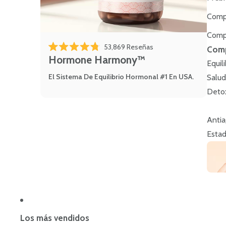
Comp
Comp
Haz clic para desplazart
53,869
Reseñas
Comp
Calificado 4.8 de 5 estrellas
Hormone Harmony™
Equil
El Sistema De Equilibrio Hormonal #1 En USA.
Salud
Deto
Antia
Estad
Los más vendidos