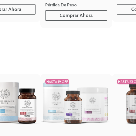
Pérdida De Peso
rar Ahora
C
Comprar Ahora
HASTA 19 OFF
HASTA 25 