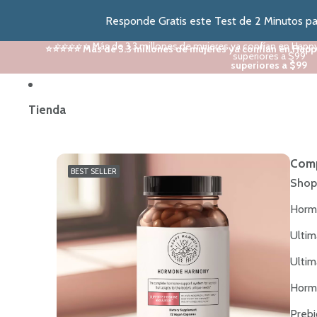
Responde Gratis este Test de 2 Minutos par
⭐⭐⭐⭐⭐ Más de 3.3 millones de mujeres ya confían en Happ
⭐⭐⭐⭐⭐ Más de 3.3 millones de mujeres ya confían en Happ
superiores a $99
superiores a $99
Tienda
Comp
BEST SELLER
Shop
Horm
Ultim
Ultim
Horm
Prebi