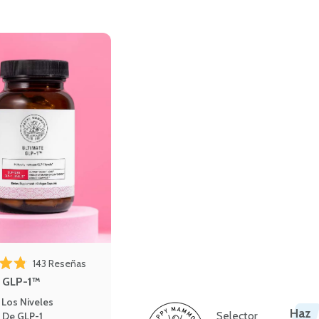
plazarte a las reseñas
Haz clic para desplazarte a las reseñas
143
Reseñas
4.8 de 5 estrellas
e GLP-1™
Los Niveles
Haz
Selector
 De GLP-1