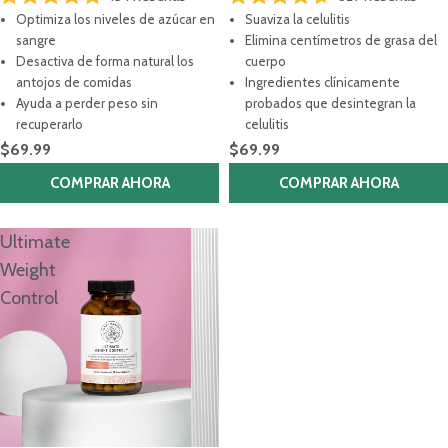
Calificado
Calificado
Optimiza los niveles de azúcar en
Suaviza la celulitis
4.8
4.7
de
de
sangre
Elimina centímetros de grasa del
5
5
Desactiva de forma natural los
cuerpo
estrellas
estrellas
antojos de comidas
Ingredientes clínicamente
Ayuda a perder peso sin
probados que desintegran la
recuperarlo
celulitis
$69.99
$69.99
COMPRAR AHORA
COMPRAR AHORA
Ultimate
Weight
Control