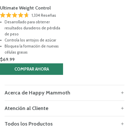
Ultimate Weight Control
1,334
Reseñas
Calificado
Desarrollado para obtener
4.7
de
resultados duraderos de pérdida
5
de peso
estrellas
Controla los antojos de azúcar
Bloquea la formación de nuevas
células grasas
$69.99
COMPRAR AHORA
Acerca de Happy Mammoth
Atención al Cliente
Todos los Productos