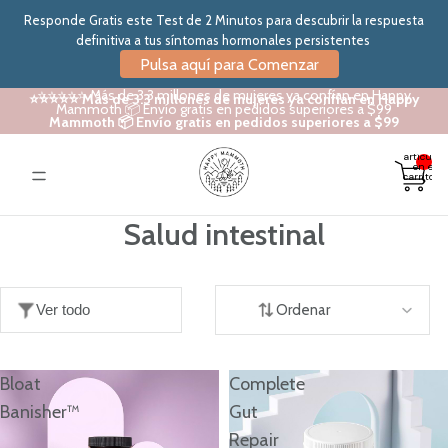
Responde Gratis este Test de 2 Minutos para descubrir la respuesta
definitiva a tus síntomas hormonales persistentes
Pulsa aquí para Comenzar
⭐⭐⭐⭐⭐ Más de 3.3 millones de mujeres ya confían en Happy
⭐⭐⭐⭐⭐ Más de 3.3 millones de mujeres ya confían en Happy
Mammoth 📦 Envío gratis en pedidos superiores a $99
Mammoth 📦 Envío gratis en pedidos superiores a $99
Total de
artículos
en el
carrito: 0
Salud intestinal
Ver todo
Ordenar
Bloat
Complete
Banisher™
Gut
Repair