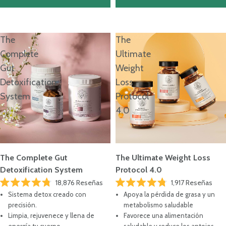
¿No sabes por dónde empezar?
RESPONDE EL TEST
The
The
Complete
Ultimate
Gut
Weight
Detoxification
Loss
System
Protocol
4.0
The Complete Gut
The Ultimate Weight Loss
Detoxification System
Protocol 4.0
18,876
Reseñas
1,917
Reseñas
Calificado
Calificado
Sistema detox creado con
Apoya la pérdida de grasa y un
4.8
4.8
de
de
precisión.
metabolismo saludable
5
5
Limpia, rejuvenece y llena de
Favorece una alimentación
estrellas
estrellas
energía tu cuerpo.
saludable y reduce los antojos