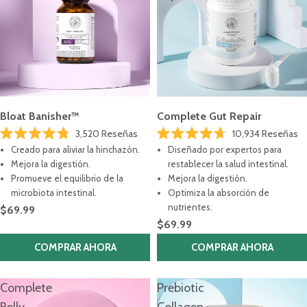
Bloat Banisher™
Complete Gut Repair
3,520
Reseñas
10,934
Reseñas
Calificado
Calificado
Creado para aliviar la hinchazón.
Diseñado por expertos para
4.8
4.7
de
de
Mejora la digestión.
restablecer la salud intestinal.
5
5
Promueve el equilibrio de la
Mejora la digestión.
estrellas
estrellas
microbiota intestinal.
Optimiza la absorción de
nutrientes.
$69.99
$69.99
COMPRAR AHORA
COMPRAR AHORA
Complete
Prebiotic
Belly
Collagen