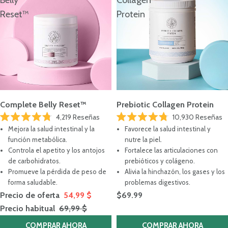
Reset™
Protein
Complete Belly Reset™
Prebiotic Collagen Protein
4,219
Reseñas
10,930
Reseñas
Calificado
Calificado
Mejora la salud intestinal y la
Favorece la salud intestinal y
4.8
4.8
de
de
función metabólica.
nutre la piel.
5
5
Controla el apetito y los antojos
Fortalece las articulaciones con
estrellas
estrellas
de carbohidratos.
prebióticos y colágeno.
Promueve la pérdida de peso de
Alivia la hinchazón, los gases y los
forma saludable.
problemas digestivos.
Precio de oferta
54,99 $
$69.99
Precio habitual
69,99 $
COMPRAR AHORA
COMPRAR AHORA